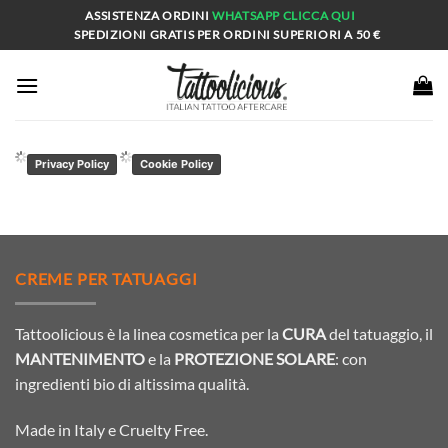
Salta
ASSISTENZA ORDINI
WHATSAPP
CLICCA QUI
ai
SPEDIZIONI GRATIS PER ORDINI SUPERIORI A 50 €
contenuti
Privacy Policy
Cookie Policy
CREME PER TATUAGGI
Tattoolicious è la linea cosmetica per la
CURA
del tatuaggio, il
MANTENIMENTO
e la
PROTEZIONE SOLARE
: con
ingredienti bio di altissima qualità.
Made in Italy e Cruelty Free.