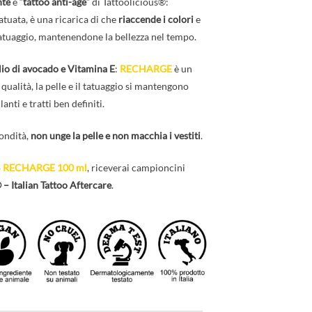
nte
e “
tattoo anti-age
” di Tattoolicious®:
 tatuata, è una ricarica di che
riaccende i colori
e
atuaggio, mantenendone la bellezza nel tempo.
lio di avocado e Vitamina E
:
RECHARGE
è un
 qualità, la pelle e il tatuaggio si mantengono
anti e tratti ben definiti.
ondità,
non unge la pelle e non macchia i vestiti
.
o
RECHARGE 100 ml
, riceverai campioncini
 – Italian Tattoo Aftercare
.