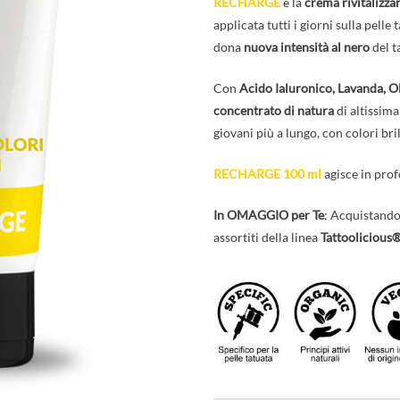
RECHARGE
è la
crema rivitalizza
applicata tutti i giorni sulla pelle
dona
nuova intensità al nero
del t
Con
Acido Ialuronico, Lavanda, O
concentrato di natura
di altissima
giovani più a lungo, con colori brill
RECHARGE 100 ml
agisce in prof
In OMAGGIO per Te
: Acquistand
assortiti della linea
Tattoolicious®