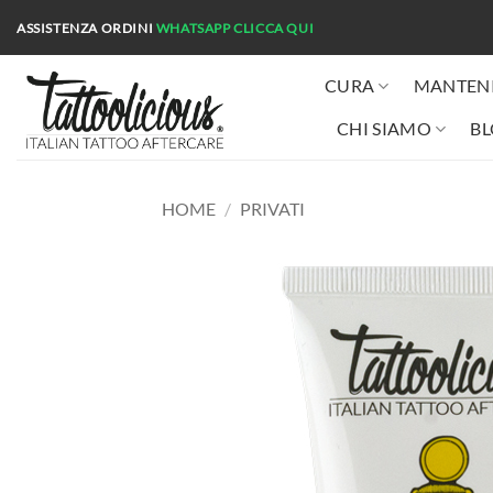
Salta
ASSISTENZA ORDINI
WHATSAPP
CLICCA QUI
ai
contenuti
CURA
MANTEN
CHI SIAMO
B
HOME
/
PRIVATI