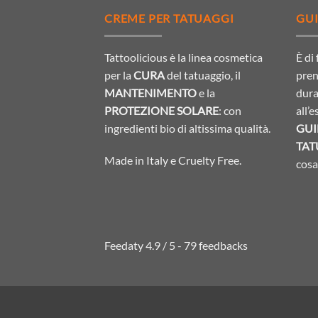
CREME PER TATUAGGI
GUI
Tattoolicious è la linea cosmetica
È di
per la
CURA
del tatuaggio, il
pren
MANTENIMENTO
e la
dura
PROTEZIONE SOLARE
: con
all’
ingredienti bio di altissima qualità.
GUI
TAT
Made in Italy e Cruelty Free.
cosa 
Feedaty
4.9
/
5
-
79
feedbacks