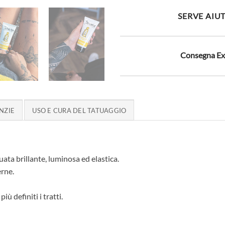
SERVE AIU
Consegna Exp
NZIE
USO E CURA DEL TATUAGGIO
uata brillante, luminosa ed elastica.
erne.
iù definiti i tratti.