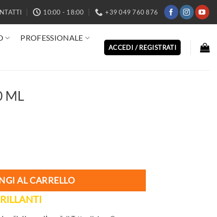
NTATTI
10:00 - 18:00
+39 049 760 876
O
PROFESSIONALE
ACCEDI / REGISTRATI
0 ML
à
NGI AL CARRELLO
RILLANTI