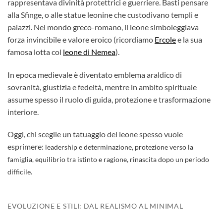
rappresentava divinità protettrici e guerriere. Basti pensare
alla Sfinge, o alle statue leonine che custodivano templi e
palazzi. Nel mondo greco-romano, il leone simboleggiava
forza invincibile e valore eroico (ricordiamo
Ercole
e la sua
famosa lotta col
leone di Nemea
).
In epoca medievale è diventato emblema araldico di
sovranità, giustizia e fedeltà, mentre in ambito spirituale
assume spesso il ruolo di guida, protezione e trasformazione
interiore.
Oggi, chi sceglie un tatuaggio del leone spesso vuole
esprimere:
leadership e determinazione,
protezione verso la
famiglia,
equilibrio tra istinto e ragione,
rinascita dopo un periodo
difficile.
EVOLUZIONE E STILI: DAL REALISMO AL MINIMAL