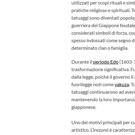
utilizzati per scopi rituali e sim
pratiche religiose e spirituali. T
tatuaggi sono diventati popolari
guerriera del Giappone feudale
considerati simboli di forza, co
spesso indossati come segno d
determinato clan o famiglia.
Durante il
periodo Edo
(1603-1
trasformazione significativa. F
dalla legge, poiché il governo li 
fuorilegge noti come
yakuza
. T
tatuaggi continuarono ad aver
mantenendo la loro importanza 
giapponese.
Uno dei motivi principali per cu
artistico. L’
irezumi
è caratterizz