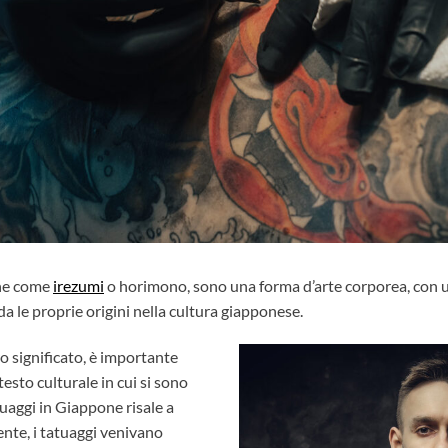
che come
irezumi
o horimono, sono una forma d’arte corporea, con un
a le proprie origini nella cultura giapponese.
o significato, è importante
testo culturale in cui si sono
tuaggi in Giappone risale a
ente, i tatuaggi venivano