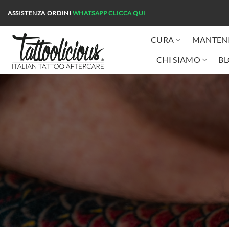
Salta
ASSISTENZA ORDINI
WHATSAPP
CLICCA QUI
ai
contenuti
CURA
MANTEN
CHI SIAMO
B