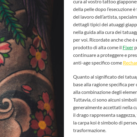
cura al vostro tattoo giappone
della pelle dopo l’esecuzione 
del lavoro dell’artista, special
dettagli tipici dei
atuaggi giap
nella guida alla cura dei tatuag
per voi. Ricordate anche che è 
prodotto di alta come il
Fixer
p
continuare a proteggere e prese
anti-age specifico come
Recha
Quanto al significato dei
tatua
base alla ragione specifica per 
alla combinazione degli elemen
Tuttavia, ci sono alcuni simbol
generalmente accettati nella c
il drago rappresenta saggezza,
la carpa koi è simbolo di pers
trasformazione.