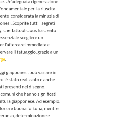
se. Un’adeguata rigenerazione
è fondamentale per
la riuscita
mente
considerata la minuzia di
ponesi
. Scoprite tutti i segreti
gi che Tattoolicious ha creato
essenziale scegliere un
er l’aftercare immediata e
rvare il tatuaggio, grazie a un
rge
.
ggi giapponesi
, può variare in
cui è stato realizzato e anche
ti presenti nel disegno.
i comuni che hanno significati
ultura giapponese. Ad esempio,
 forza e buona fortuna, mentre
everanza, determinazione e