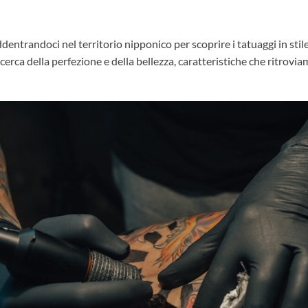
ddentrandoci nel territorio nipponico per scoprire i tatuaggi in sti
cerca della perfezione e della bellezza, caratteristiche che ritrovi