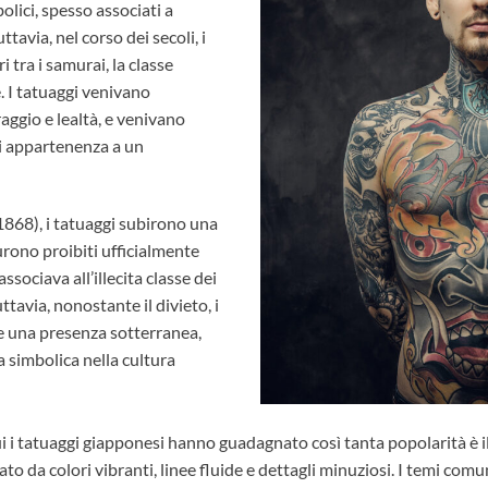
bolici, spesso associati a
uttavia, nel corso dei secoli, i
 tra i samurai, la classe
. I tatuaggi venivano
raggio e lealtà, e venivano
i appartenenza a un
868), i tatuaggi subirono una
urono proibiti ufficialmente
associava all’illecita classe dei
uttavia, nonostante il divieto, i
e una presenza sotterranea,
simbolica nella cultura
i i
tatuaggi giapponesi
hanno guadagnato così tanta popolarità è il 
ato da colori vibranti, linee fluide e dettagli minuziosi. I temi comu