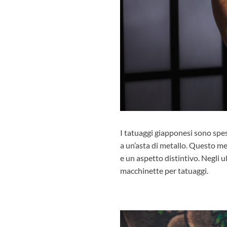
I
tatuaggi giapponesi
sono spes
a un’asta di metallo. Questo me
e un aspetto distintivo. Negli u
macchinette per tatuaggi.