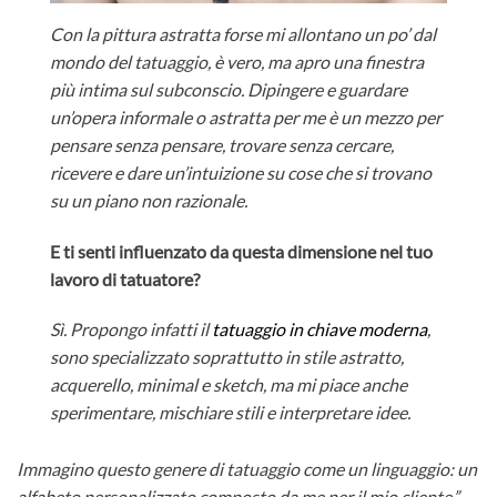
Con la pittura astratta forse mi allontano un po’ dal
mondo del tatuaggio, è vero, ma apro una finestra
più intima sul subconscio. Dipingere e guardare
un’opera informale o astratta per me è un mezzo per
pensare senza pensare, trovare senza cercare,
ricevere e dare un’intuizione su cose che si trovano
su un piano non razionale.
E ti senti influenzato da questa dimensione nel tuo
lavoro di tatuatore?
Sì. Propongo infatti il
tatuaggio in chiave moderna
,
sono specializzato soprattutto in stile astratto,
acquerello, minimal e sketch, ma mi piace anche
sperimentare, mischiare stili e interpretare idee.
Immagino questo genere di tatuaggio come un linguaggio: un
alfabeto personalizzato composto da me per il mio cliente.”